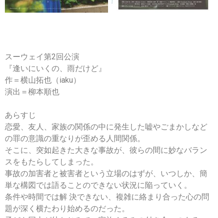
スーウェイ第2回公演
『逢いにいくの、雨だけど』
作＝横山拓也（iaku）
演出＝柳本順也
あらすじ
恋愛、友人、家族の関係の中に発生した嘘やごまかしなど
の罪の意識の重なりが歪める人間関係。
そこに、突如起きた大きな事故が、彼らの間に妙なバラン
スをもたらしてしまった。
事故の加害者と被害者という立場のはずが、いつしか、簡
単な構図では語ることのできない状況に陥っていく。
条件や時間では解 決できない、複雑に絡まり合った心の問
題が深く横たわり始めるのだった。